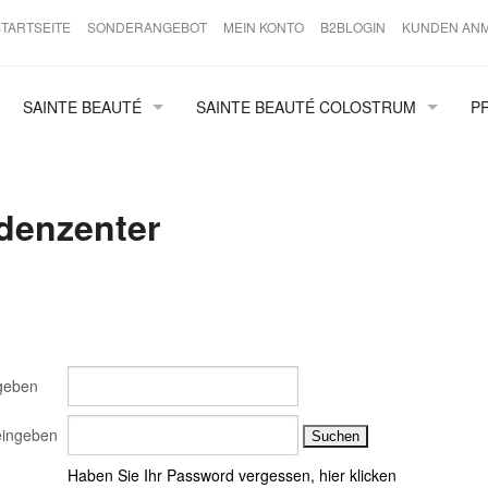
STARTSEITE
SONDERANGEBOT
MEIN KONTO
B2BLOGIN
KUNDEN AN
SAINTE BEAUTÉ
SAINTE BEAUTÉ COLOSTRUM
P
ANTI AGING
COLOSTRUM
NORMALE HAUT
COLOSTRUM FILM
denzenter
JUNGE HAUT
SPECIALS
ZUBEHÖR
ingeben
eingeben
Haben Sie Ihr Password vergessen, hier klicken