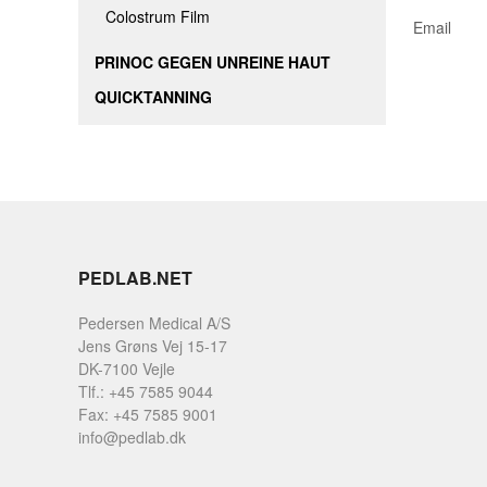
Colostrum Film
Email
PRINOC GEGEN UNREINE HAUT
QUICKTANNING
PEDLAB.NET
Pedersen Medical A/S
Jens Grøns Vej 15-17
DK-7100 Vejle
Tlf.: +45 7585 9044
Fax: +45 7585 9001
info@pedlab.dk