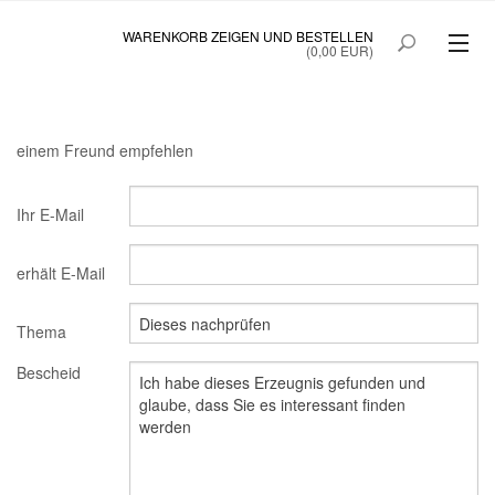
WARENKORB ZEIGEN UND BESTELLEN
(0,00 EUR)
SAINTE BEAUTÉ
SAINTE BEAUTÉ COLOSTRUM
einem Freund empfehlen
PRINOC GEGEN UNREINE HAUT
Ihr E-Mail
QUICKTANNING
erhält E-Mail
STARTSEITE
SONDERANGEBOT
Thema
Bescheid
MEIN KONTO
B2BLOGIN
KUNDEN ANMELDUNG