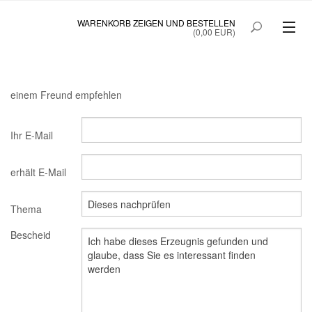
WARENKORB ZEIGEN UND BESTELLEN
(0,00 EUR)
SAINTE BEAUTÉ
SAINTE BEAUTÉ COLOSTRUM
einem Freund empfehlen
PRINOC GEGEN UNREINE HAUT
Ihr E-Mail
QUICKTANNING
erhält E-Mail
STARTSEITE
SONDERANGEBOT
Thema
Bescheid
MEIN KONTO
B2BLOGIN
KUNDEN ANMELDUNG