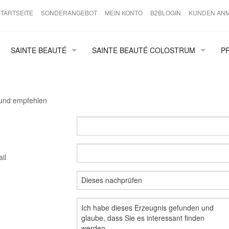
STARTSEITE
SONDERANGEBOT
MEIN KONTO
B2BLOGIN
KUNDEN AN
SAINTE BEAUTÉ
SAINTE BEAUTÉ COLOSTRUM
P
ANTI AGING
COLOSTRUM
NORMALE HAUT
COLOSTRUM FILM
und empfehlen
JUNGE HAUT
SPECIALS
ZUBEHÖR
il