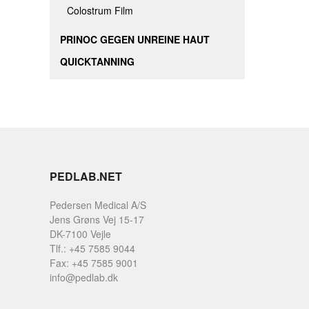
Colostrum Film
PRINOC GEGEN UNREINE HAUT
QUICKTANNING
PEDLAB.NET
Pedersen Medical A/S
Jens Grøns Vej 15-17
DK-7100 Vejle
Tlf.: +45 7585 9044
Fax: +45 7585 9001
info@pedlab.dk