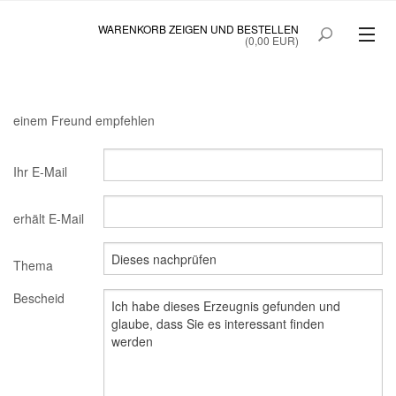
WARENKORB ZEIGEN UND BESTELLEN
(0,00 EUR)
SAINTE BEAUTÉ
SAINTE BEAUTÉ COLOSTRUM
einem Freund empfehlen
PRINOC GEGEN UNREINE HAUT
Ihr E-Mail
QUICKTANNING
erhält E-Mail
STARTSEITE
SONDERANGEBOT
Thema
Bescheid
MEIN KONTO
B2BLOGIN
KUNDEN ANMELDUNG