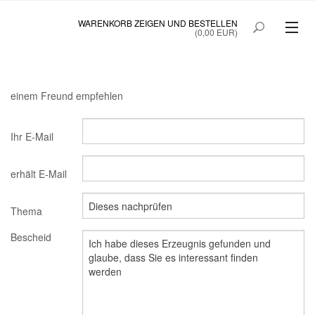
WARENKORB ZEIGEN UND BESTELLEN
(0,00 EUR)
SAINTE BEAUTÉ
SAINTE BEAUTÉ COLOSTRUM
einem Freund empfehlen
PRINOC GEGEN UNREINE HAUT
Ihr E-Mail
QUICKTANNING
erhält E-Mail
STARTSEITE
SONDERANGEBOT
Thema
Bescheid
MEIN KONTO
B2BLOGIN
KUNDEN ANMELDUNG