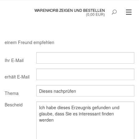
WARENKORB ZEIGEN UND BESTELLEN
(0,00 EUR)
SAINTE BEAUTÉ
SAINTE BEAUTÉ COLOSTRUM
einem Freund empfehlen
PRINOC GEGEN UNREINE HAUT
Ihr E-Mail
QUICKTANNING
erhält E-Mail
STARTSEITE
SONDERANGEBOT
Thema
Bescheid
MEIN KONTO
B2BLOGIN
KUNDEN ANMELDUNG