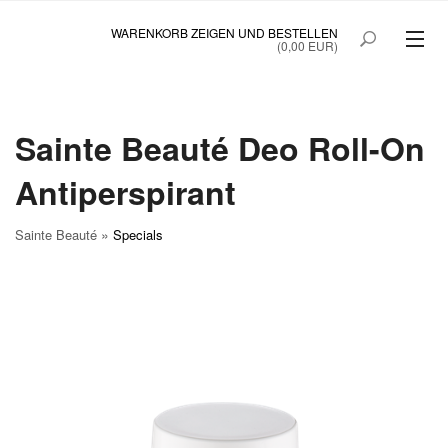
WARENKORB ZEIGEN UND BESTELLEN
(0,00 EUR)
SAINTE BEAUTÉ
SAINTE BEAUTÉ COLOSTRUM
Sainte Beauté Deo Roll-On
Antiperspirant
PRINOC GEGEN UNREINE HAUT
QUICKTANNING
»
Sainte Beauté
Specials
STARTSEITE
SONDERANGEBOT
MEIN KONTO
B2BLOGIN
KUNDEN ANMELDUNG